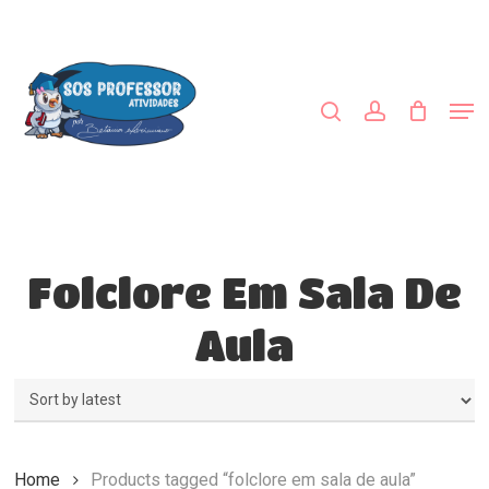
Skip
to
search
account
main
content
Men
Folclore Em Sala De
Aula
Home
Products tagged “folclore em sala de aula”