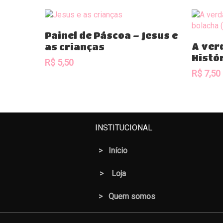
Add To Cart
Painel de Páscoa – Jesus e
A ver
as crianças
Histó
R$
5,50
R$
7,50
INSTITUCIONAL
>
Início
>
Loja
> Quem somos