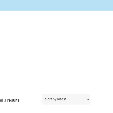
Sorted
ll 3 results
by
latest