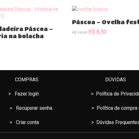
Add To Cart
Páscoa – Ovelha fes
Add To Cart
dadeira Páscoa –
Original
Current
R$
8,50
R$
10,50
ria na bolacha
price
price
was:
is:
R$ 10,50.
R$ 8,50.
COMPRAS
DÚVIDAS
>
Fazer login
>
Política de Privaci
>
Recuperar senha
>
Política de compra
> Criar conta
>
Dúvidas Frequente