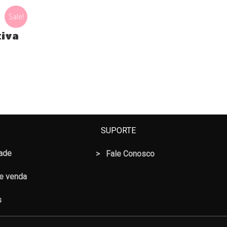
Sale!
tiva
SUPORTE
dade
>
Fale Conosco
 e venda
s