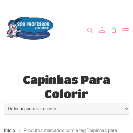
Skip
to
procurar
account
main
Close
content
Menu
Men
Capinhas Para
Colorir
Início
Produtos marcados com a tag “capinhas para