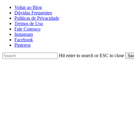
Skip
Voltar ao Blog
to
Dúvidas Frequentes
main
Políticas de Privacidade
content
Termos de Uso
Fale Conosco
Instagram
Facebook
Pinterest
Hit enter to search or ESC to close
Sea
Close
Search