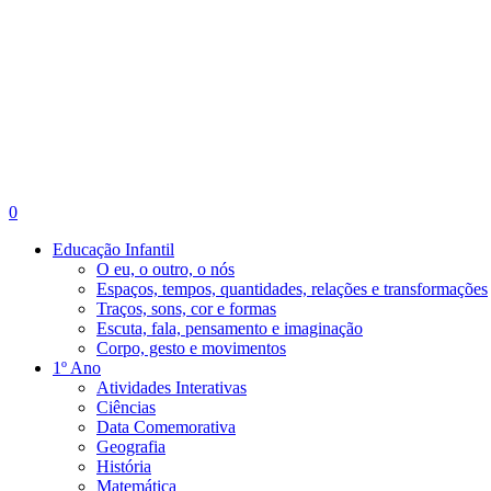
search
account
0
Menu
Educação Infantil
O eu, o outro, o nós
Espaços, tempos, quantidades, relações e transformações
Traços, sons, cor e formas
Escuta, fala, pensamento e imaginação
Corpo, gesto e movimentos
1º Ano
Atividades Interativas
Ciências
Data Comemorativa
Geografia
História
Matemática