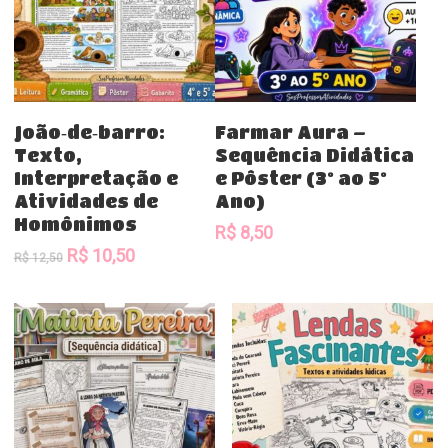
Comprar
Comprar
João‑de‑barro:
Farmar Aura –
Texto,
Sequência Didática
Interpretação e
e Pôster (3º ao 5º
Atividades de
Ano)
Homônimos
R$
8,50
O
O
R$
10,50
R$
12,50
preço
preço
original
atual
era:
é:
R$ 12,50.
R$ 10,50.