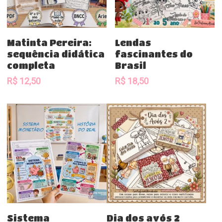
Comprar
Comprar
Matinta Pereira:
Lendas
sequência didática
fascinantes do
completa
Brasil
R$
12,50
R$
18,50
Comprar
Comprar
Sistema
Dia dos avós 2