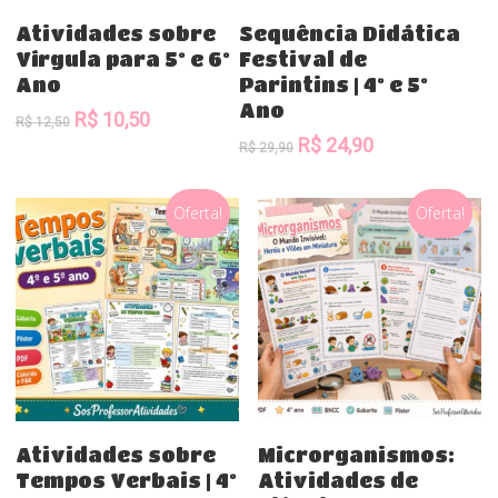
Comprar
Comprar
Atividades sobre
Sequência Didática
Vírgula para 5º e 6º
Festival de
Ano
Parintins | 4º e 5º
Ano
O
O
R$
10,50
R$
12,50
preço
preço
O
O
R$
24,90
R$
29,90
original
atual
preço
preço
era:
é:
original
atual
Oferta!
Oferta!
R$ 12,50.
R$ 10,50.
era:
é:
R$ 29,90.
R$ 24,90.
Comprar
Comprar
Atividades sobre
Microrganismos:
Tempos Verbais | 4º
Atividades de