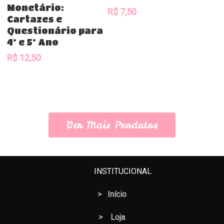
Monetário:
R$
7,50
Cartazes e
Questionário para
4º e 5º Ano
R$
12,50
Ver Mais Produtos
INSTITUCIONAL
>
Início
>
Loja