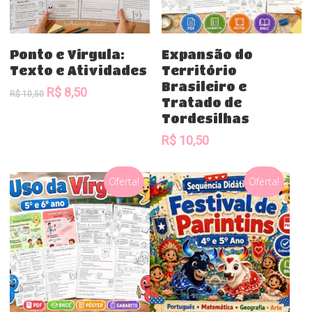
Comprar
Comprar
Ponto e Vírgula:
Expansão do
Texto e Atividades
Território
Brasileiro e
O
O
R$
8,50
R$
10,50
Tratado de
preço
preço
Tordesilhas
original
atual
era:
é:
R$
10,50
R$ 10,50.
R$ 8,50.
Oferta!
Oferta!