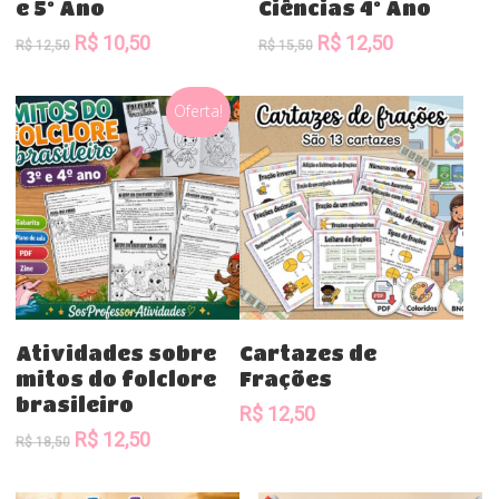
e 5º Ano
Ciências 4º Ano
O
O
O
O
R$
10,50
R$
12,50
R$
12,50
R$
15,50
preço
preço
preço
preço
original
atual
original
atual
Oferta!
era:
é:
era:
é:
R$ 12,50.
R$ 10,50.
R$ 15,50.
R$ 12,50.
Comprar
Comprar
Atividades sobre
Cartazes de
mitos do folclore
Frações
brasileiro
R$
12,50
O
O
R$
12,50
R$
18,50
preço
preço
original
atual