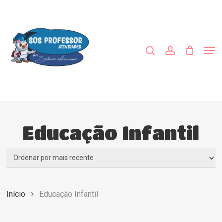
Skip
to
procurar
account
main
content
Men
Educação Infantil
Início
Educação Infantil