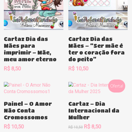
Comprar
Comprar
Cartaz Dia das
Cartaz Dia das
Mães para
Mães – “Ser mãe é
imprimir – Mãe,
ter o coração fora
meu amor eterno
do peito”
R$
8,50
R$
10,50
Oferta!
Comprar
Comprar
Painel – O Amor
Cartaz – Dia
Não Conta
Internacional da
Cromossomos
Mulher
O
O
R$
10,50
R$
8,50
R$
10,50