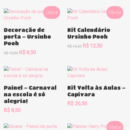
preço
preço
original
atual
Oferta!
Oferta!
era:
é:
R$ 10,50.
R$ 8,50.
Comprar
Comprar
Decoração de
Kit Calendário
porta – Ursinho
Ursinho Pooh
Pooh
O
O
R$
12,50
R$
15,50
preço
preço
O
O
R$
8,50
R$
10,50
original
atual
preço
preço
era:
é:
original
atual
R$ 15,50.
R$ 12,50.
era:
é:
R$ 10,50.
R$ 8,50.
Comprar
Comprar
Painel – Carnaval
Kit Volta às Aulas –
na escola é só
Capivara
alegria!
R$
20,50
R$
8,50
Oferta!