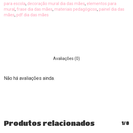
para escola
,
decoração mural dia das mães
,
elementos para
mural
,
frase dia das mães
,
materiais pedagógicos
,
painel dia das
mães
,
pdf dia das mães
Avaliações (0)
Não há avaliações ainda.
Produtos relacionados
1/8