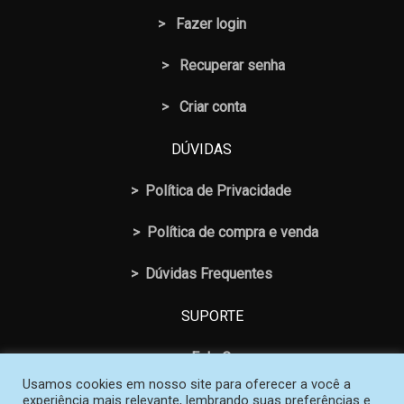
>
Fazer login
>
Recuperar senha
> Criar conta
DÚVIDAS
>
Política de Privacidade
>
Política de compra e venda
>
Dúvidas Frequentes
SUPORTE
>
Fale Conosco
Usamos cookies em nosso site para oferecer a você a
experiência mais relevante, lembrando suas preferências e