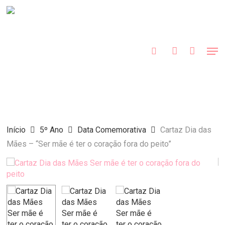
Skip
to
procurar
account
main
Close
content
Menu
Men
Início
5º Ano
Data Comemorativa
Cartaz Dia das
Mães – “Ser mãe é ter o coração fora do peito”