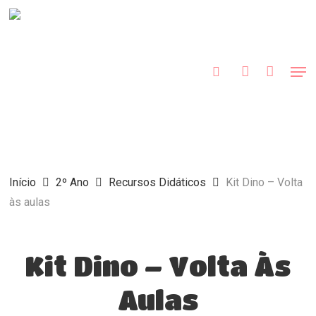
Skip
to
procurar
account
main
Close
content
Menu
Men
Início
2º Ano
Recursos Didáticos
Kit Dino – Volta
às aulas
Kit Dino – Volta Às
Aulas