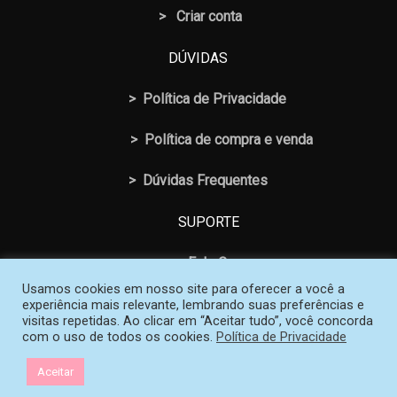
> Criar conta
DÚVIDAS
>
Política de Privacidade
>
Política de compra e venda
>
Dúvidas Frequentes
SUPORTE
>
Fale Conosco
Usamos cookies em nosso site para oferecer a você a
experiência mais relevante, lembrando suas preferências e
visitas repetidas. Ao clicar em “Aceitar tudo”, você concorda
com o uso de todos os cookies.
Política de Privacidade
© 2026 Loja SOS Professor Atividades. Todos os Direitos
Aceitar
Reservados | Criado e mantido por