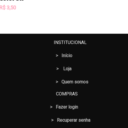
R$
3,50
INSTITUCIONAL
>
Início
>
Loja
> Quem somos
COMPRAS
>
Fazer login
>
Recuperar senha