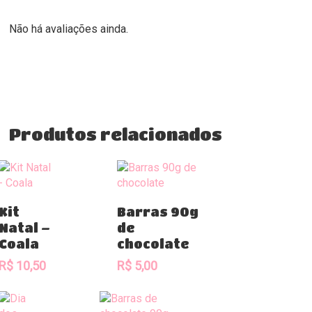
Não há avaliações ainda.
Produtos relacionados
Comprar
Comprar
Kit
Barras 90g
Natal –
de
Coala
chocolate
R$
10,50
R$
5,00