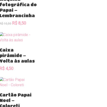
fotográfica do
Papai –
Lembrancinha
O
O
R$
8,50
R$
10,50
preço
preço
original
atual
era:
é:
R$ 10,50.
R$ 8,50.
Comprar
Caixa
pirâmide –
Volta às aulas
R$
4,50
Comprar
Cartão Papai
Noel –
Coloreti