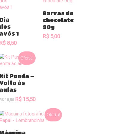
Comprar
Barras de
Comprar
Dia
chocolate
dos
90g
avós 1
R$
5,00
R$
8,50
Oferta!
Comprar
Kit Panda –
Volta às
aulas
O
O
R$
15,50
R$
18,50
preço
preço
original
atual
Oferta!
era:
é:
R$ 18,50.
R$ 15,50.
Comprar
Máquina