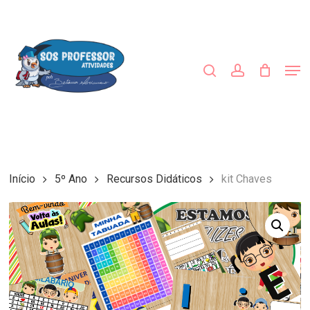
Skip
to
procurar
account
main
Close
content
Menu
Men
Início
5º Ano
Recursos Didáticos
kit Chaves