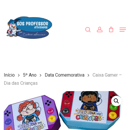
Skip
to
procurar
account
main
Close
content
Menu
Men
Início
5º Ano
Data Comemorativa
Caixa Gamer –
Dia das Crianças