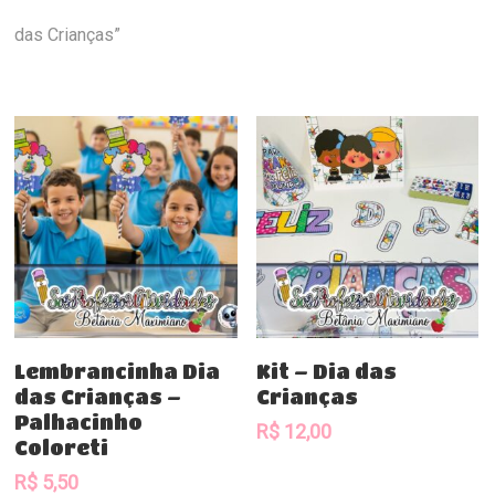
das Crianças”
Comprar
Comprar
Lembrancinha Dia
Kit – Dia das
das Crianças –
Crianças
Palhacinho
R$
12,00
Coloreti
R$
5,50