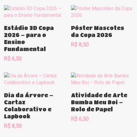
Comprar
Comprar
Estádio 3D Copa
Pôster Mascotes
2026 – para o
da Copa 2026
Ensino
R$
8,50
Fundamental
R$
6,50
Comprar
Comprar
Dia da Árvore –
Atividade de Arte
Cartaz
Bumba Meu Boi –
Colaborativo e
Rolo de Papel
Lapbook
R$
6,50
R$
8,50