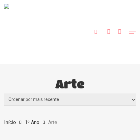
Skip
to
procurar
account
main
content
Men
Arte
Início
1º Ano
Arte