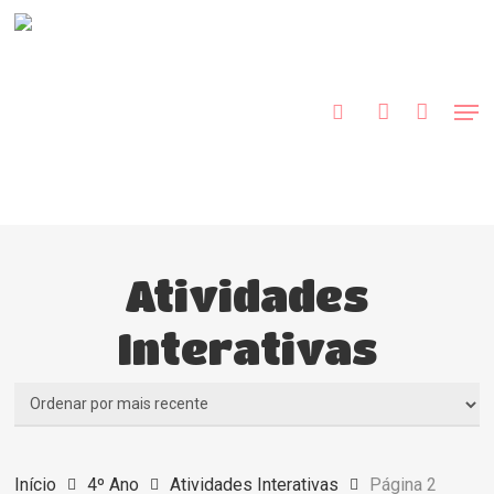
Skip
to
procurar
account
main
content
Men
Atividades
Interativas
Início
4º Ano
Atividades Interativas
Página 2