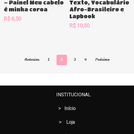
– Painel Meu cabelo
Texto, Vocabulário
é minha coroa
Afro-Brasileiro e
Lapbook
R$
6,50
R$
10,50
Anterior
1
2
3
4
Próximo
INSTITUCIONAL
>
Início
>
Loja