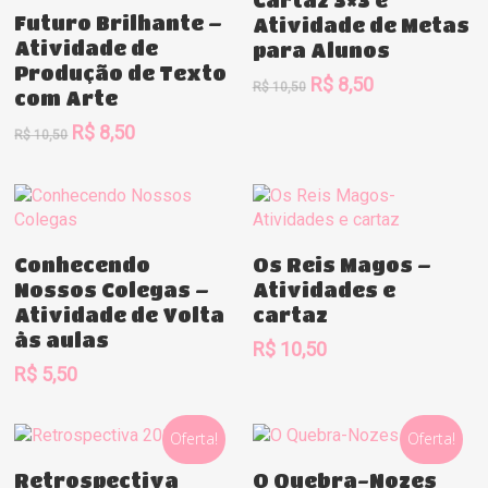
Cartaz 3×3 e
Comprar
Futuro Brilhante –
Atividade de Metas
Atividade de
para Alunos
Produção de Texto
O
O
R$
8,50
R$
10,50
com Arte
preço
preço
O
O
original
atual
R$
8,50
R$
10,50
preço
preço
era:
é:
original
atual
R$ 10,50.
R$ 8,50.
era:
é:
R$ 10,50.
R$ 8,50.
Comprar
Comprar
Conhecendo
Os Reis Magos –
Nossos Colegas –
Atividades e
Atividade de Volta
cartaz
às aulas
R$
10,50
R$
5,50
Oferta!
Oferta!
Comprar
Comprar
Retrospectiva
O Quebra-Nozes