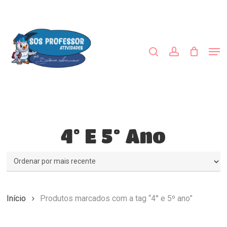
Skip
to
procurar
account
main
content
Men
4° E 5º Ano
Início
Produtos marcados com a tag “4° e 5º ano”