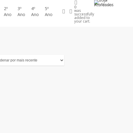
0
2º
3º
4º
5º
procurar
account
was
Ano
Ano
Ano
Ano
successfully
added to
your cart.