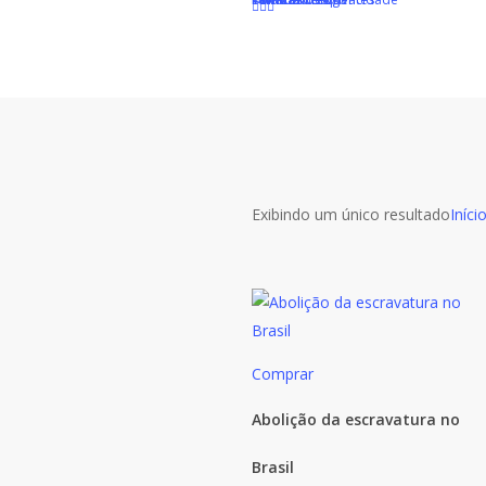
Skip
to
main
content
Exibindo um único resultado
Iníci
Comprar
Abolição da escravatura no
Brasil