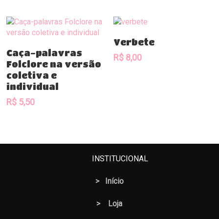
Comprar
Verbete
Comprar
Caça-palavras
R$
8,00
Folclore na versão
coletiva e
individual
R$
5,50
INSTITUCIONAL
>
Início
>
Loja