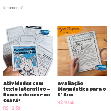
letramento”
Comprar
Comprar
Atividades com
Avaliação
texto interativo –
Diagnóstica para o
Boneco de neve no
5º Ano
Ceará!
R$
10,50
R$
12,50