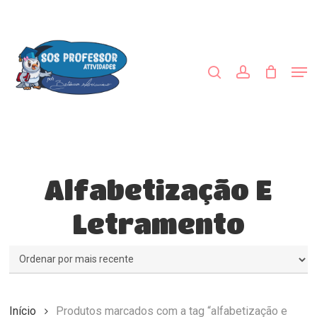
Skip
to
procurar
account
main
content
Men
Alfabetização E
Letramento
Início
Produtos marcados com a tag “alfabetização e