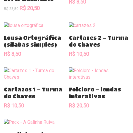
R$
8,50
O
O
R$
20,50
R$
23,50
preço
preço
original
atual
era:
é:
R$ 23,50.
R$ 20,50.
Comprar
Comprar
Lousa Ortográfica
Cartazes 2 – Turma
(sílabas simples)
do Chaves
R$
8,50
R$
10,50
Comprar
Comprar
Cartazes 1 – Turma
Folclore – lendas
do Chaves
interativas
R$
10,50
R$
20,50
Comprar