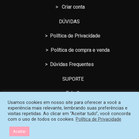
> Criar conta
DÚVIDAS
>
Política de Privacidade
>
Política de compra e venda
>
Dúvidas Frequentes
SUPORTE
>
Fale Conosco
Usamos cookies em nosso site para oferecer a você a
experiência mais relevante, lembrando suas preferências e
visitas repetidas. Ao clicar em “Aceitar tudo”, você concorda
com o uso de todos os cookies.
Política de Privacidade
© 2026 Loja SOS Professor Atividades. Todos os Direitos
Aceitar
Reservados | Criado e mantido por