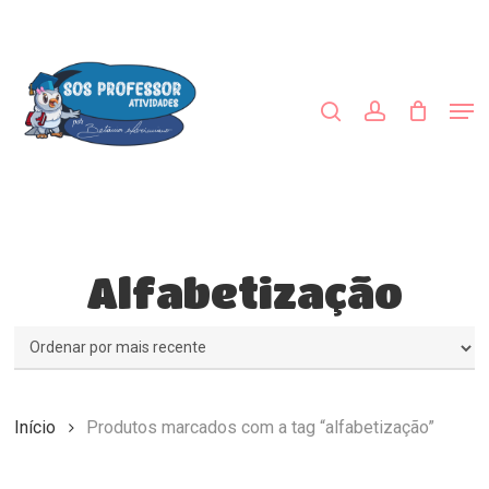
Skip
to
procurar
account
main
Close
content
Menu
Men
Alfabetização
Início
Produtos marcados com a tag “alfabetização”