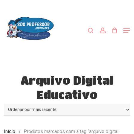
Skip
to
procurar
account
main
content
Men
Arquivo Digital
Educativo
Início
Produtos marcados com a tag “arquivo digital