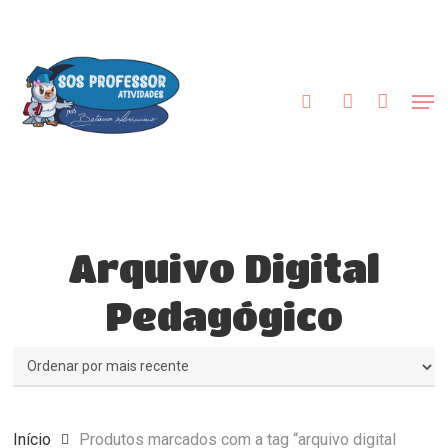
Skip
to
procurar
account
main
content
Men
Arquivo Digital
Pedagógico
Início
Produtos marcados com a tag “arquivo digital