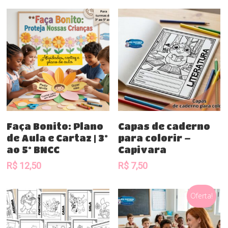
Comprar
Comprar
Faça Bonito: Plano
Capas de caderno
de Aula e Cartaz | 3º
para colorir –
ao 5º BNCC
Capivara
R$
12,50
R$
7,50
Oferta!