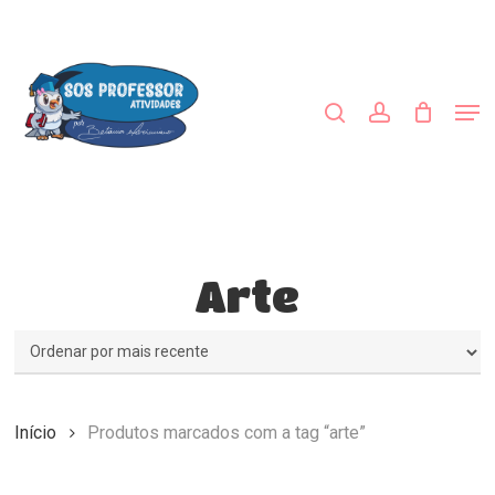
Skip
to
procurar
account
main
Close
content
Menu
Men
Arte
Início
Produtos marcados com a tag “arte”