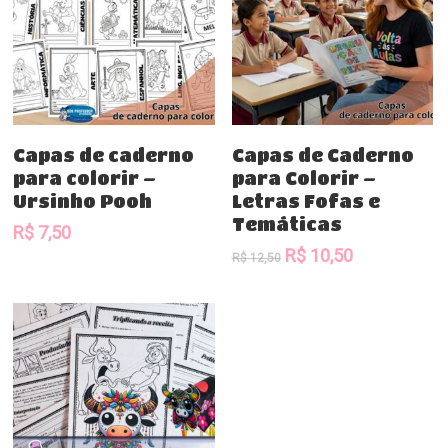
Comprar
Comprar
Capas de caderno
Capas de Caderno
para colorir –
para Colorir –
Ursinho Pooh
Letras Fofas e
Temáticas
R$
7,50
O
O
R$
10,50
R$
12,50
preço
preço
original
atual
era:
é:
R$ 12,50.
R$ 10,50.