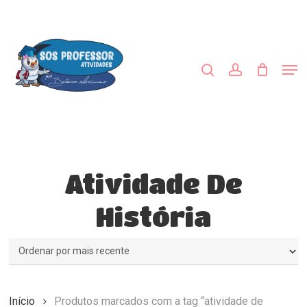
Skip
to
procurar
account
main
Close
content
Menu
Men
Atividade De
História
Início
Produtos marcados com a tag “atividade de