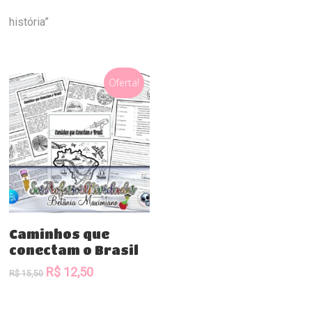
história”
Oferta!
Comprar
Caminhos que
conectam o Brasil
O
O
R$
12,50
R$
15,50
preço
preço
original
atual