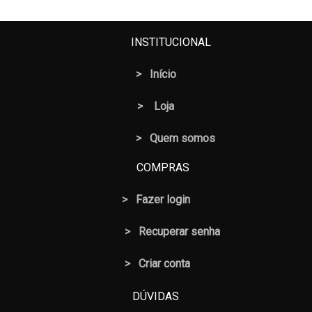
era:
é:
R$ 15,50.
R$ 12,50.
INSTITUCIONAL
>
Início
>
Loja
> Quem somos
COMPRAS
>
Fazer login
>
Recuperar senha
> Criar conta
DÚVIDAS