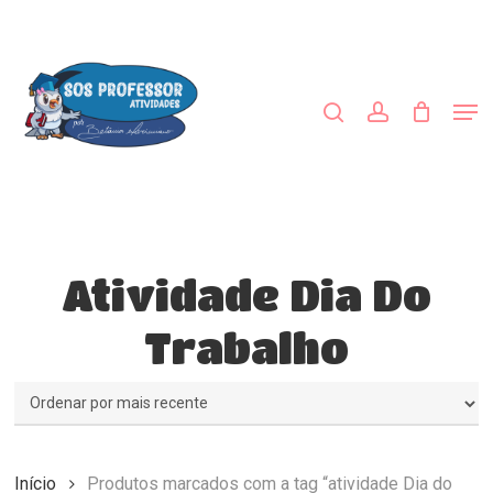
Skip
to
procurar
account
main
Close
content
Menu
Men
Atividade Dia Do
Trabalho
Início
Produtos marcados com a tag “atividade Dia do