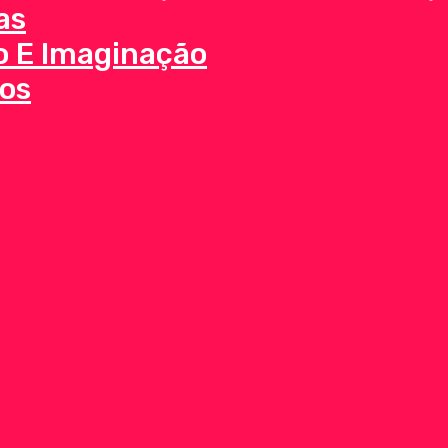
as
o E Imaginação
os