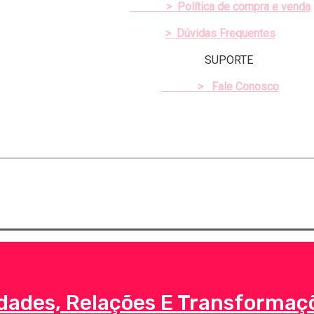
>
Política de compra e venda
>
Dúvidas Frequentes
SUPORTE
>
Fale Conosco
Direitos Reservados | Criado e mantido por
dades, Relações E Transformaç