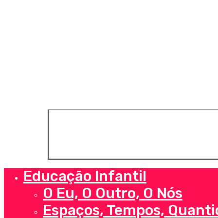
© 2026 Loja SOS Professor Atividades. Todos os 
Educação Infantil
Close
Menu
O Eu, O Outro, O Nós
Espaços, Tempos, Quanti