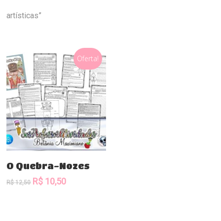
artísticas”
Oferta!
Comprar
O Quebra-Nozes
O
O
R$
10,50
R$
12,50
preço
preço
original
atual
era:
é: