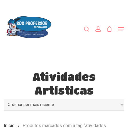
Skip
to
procurar
account
main
Close
content
Menu
Men
Atividades
Artísticas
Início
Produtos marcados com a tag “atividades