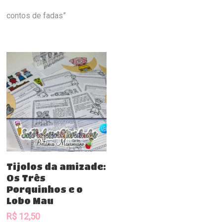
contos de fadas”
Comprar
Tijolos da amizade:
Os Três
Porquinhos e o
Lobo Mau
R$
12,50