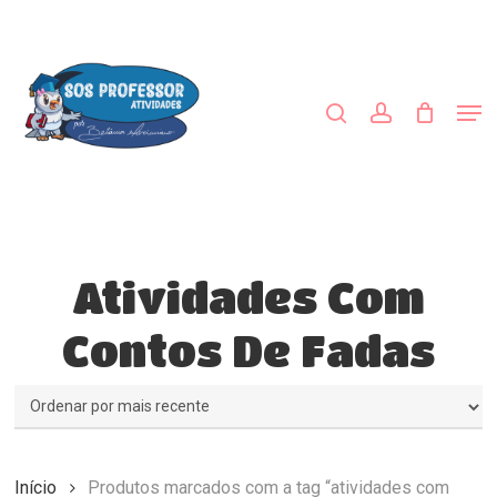
Skip
to
procurar
account
main
content
Men
Atividades Com
Contos De Fadas
Início
Produtos marcados com a tag “atividades com