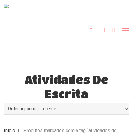
Skip
to
procurar
account
main
Close
content
Menu
Men
Atividades De
Escrita
Início
Produtos marcados com a tag “atividades de