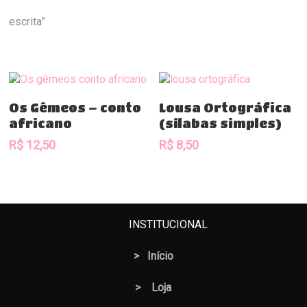
escrita”
Comprar
Comprar
Os Gêmeos – conto
Lousa Ortográfica
africano
(sílabas simples)
R$
12,50
R$
8,50
INSTITUCIONAL
>
Início
>
Loja