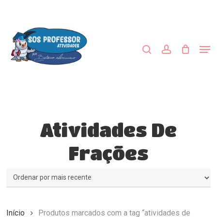
Skip
to
procurar
account
main
content
Men
Atividades De
Frações
Início
Produtos marcados com a tag “atividades de