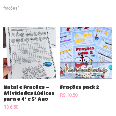
frações”
Comprar
Comprar
Natal e Frações –
Frações pack 2
Atividades Lúdicas
R$
10,50
para o 4º e 5º Ano
R$
6,50