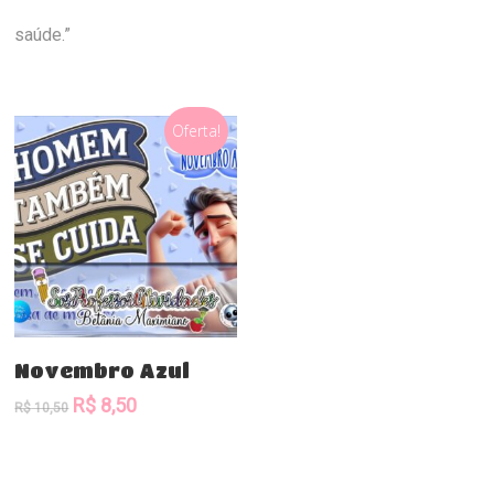
saúde.”
Oferta!
Comprar
Novembro Azul
O
O
R$
8,50
R$
10,50
preço
preço
original
atual
era:
é: