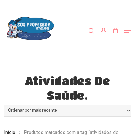
Skip
to
procurar
account
main
Close
content
Menu
Men
Atividades De
Saúde.
Início
Produtos marcados com a tag “atividades de