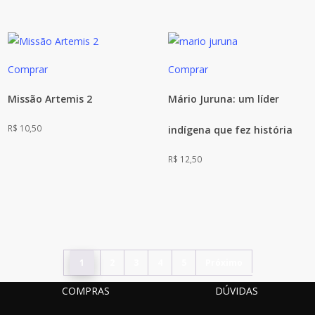
Comprar
Comprar
Missão Artemis 2
Mário Juruna: um líder
R$
10,50
indígena que fez história
R$
12,50
1
2
3
4
5
Próximo
COMPRAS
DÚVIDAS