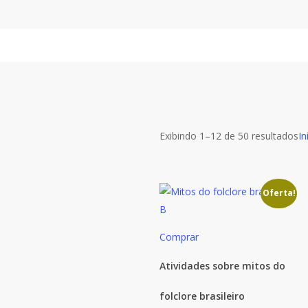
Skip
to
main
content
Cl
Exibindo 1–12 de 50 resultados
In
po
m
re
Oferta!
Comprar
Atividades sobre mitos do
folclore brasileiro