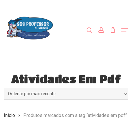
Skip
to
procurar
account
main
Close
content
Menu
Men
Atividades Em Pdf
Início
Produtos marcados com a tag “atividades em pdf”