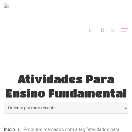
Skip
to
procurar
account
main
Close
content
Menu
Men
Atividades Para
Ensino Fundamental
Início
Produtos marcados com a tag “atividades para