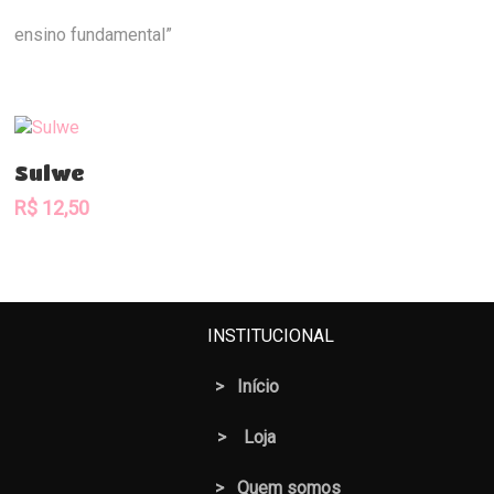
ensino fundamental”
Comprar
Sulwe
R$
12,50
INSTITUCIONAL
>
Início
>
Loja
> Quem somos