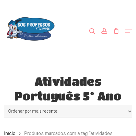
Skip
to
procurar
account
main
content
Men
Atividades
Português 5º Ano
Início
Produtos marcados com a tag “atividades