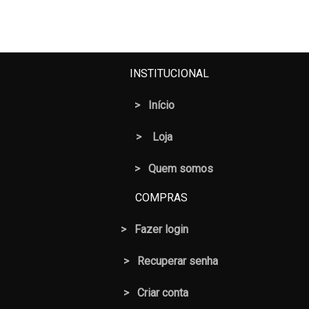
preço
preço
original
atual
era:
é:
R$ 10,50.
R$ 8,50.
INSTITUCIONAL
>
Início
>
Loja
> Quem somos
COMPRAS
>
Fazer login
>
Recuperar senha
> Criar conta