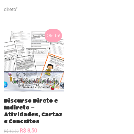
direto”
Oferta!
Comprar
Discurso Direto e
Indireto –
Atividades, Cartaz
e Conceitos
O
O
R$
8,50
R$
10,50