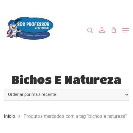
Skip
to
procurar
account
main
Close
content
Menu
Men
Bichos E Natureza
Início
Produtos marcados com a tag “bichos e natureza”