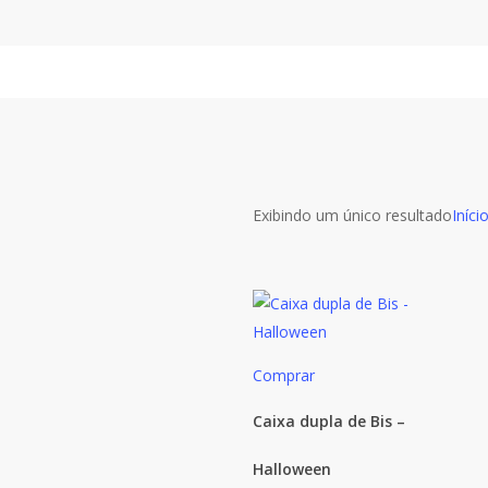
Skip
to
main
content
Exibindo um único resultado
Iníci
Comprar
Caixa dupla de Bis –
Halloween