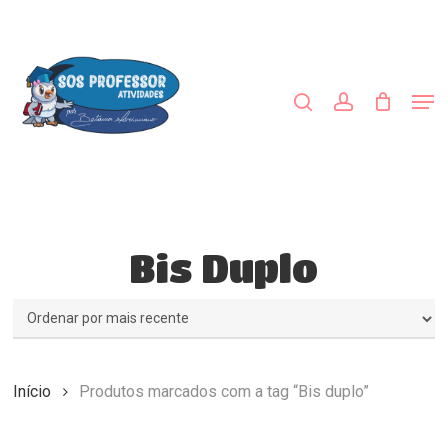
Skip
to
procurar
account
main
content
Men
Bis Duplo
Início
Produtos marcados com a tag “Bis duplo”