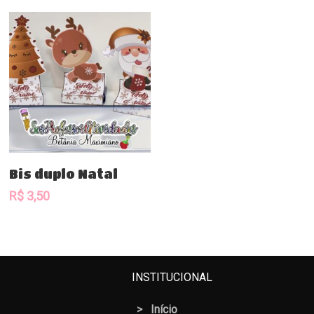
Comprar
Bis duplo Natal
R$
3,50
INSTITUCIONAL
>
Início