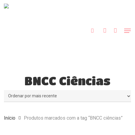
Skip
to
procurar
account
main
Close
content
Menu
Men
BNCC Ciências
Início
Produtos marcados com a tag “BNCC ciências”