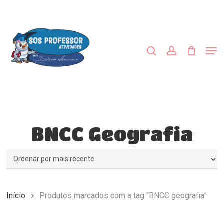
Skip
to
procurar
account
main
content
Men
BNCC Geografia
Início
Produtos marcados com a tag “BNCC geografia”