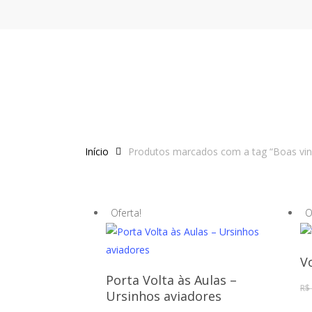
Skip
to
main
content
Início
Produtos marcados com a tag “Boas vin
Oferta!
O
V
Comprar
Porta Volta às Aulas –
R$
Ursinhos aviadores