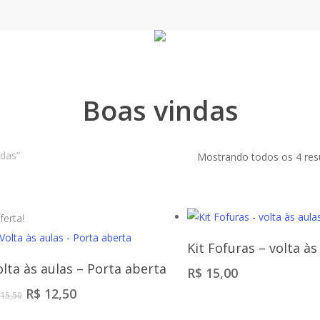
Boas vindas
das”
Mostrando todos os 4 res
ferta!
Comprar
Kit Fofuras – volta às
Comprar
olta às aulas – Porta aberta
R$
15,00
O
O
R$
12,50
15,50
preço
preço