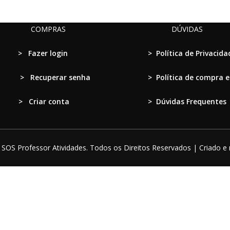
original
atual
era:
é:
R$ 15,50.
R$ 12,50.
COMPRAS
DÚVIDAS
>
Fazer login
>
Política de Privacida
>
Recuperar senha
>
Política de compra 
> Criar conta
>
Dúvidas Frequentes
SOS Professor Atividades. Todos os Direitos Reservados | Criado e