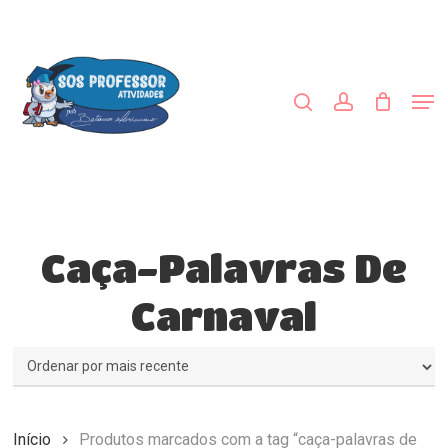
Skip
to
procurar
account
main
Close
content
Menu
Men
Caça-Palavras De
Carnaval
Início
Produtos marcados com a tag “caça-palavras de