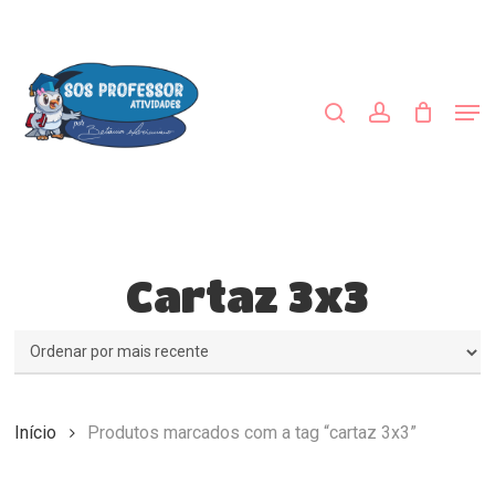
Skip
to
procurar
account
main
Close
content
Menu
Men
Cartaz 3x3
Início
Produtos marcados com a tag “cartaz 3x3”