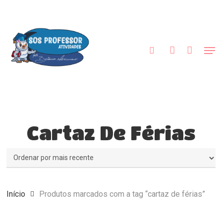
Skip
to
procurar
account
main
content
Men
Cartaz De Férias
Início
Produtos marcados com a tag “cartaz de férias”