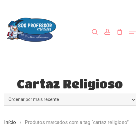
Skip
to
procurar
account
main
Close
content
Menu
Men
Cartaz Religioso
Início
Produtos marcados com a tag “cartaz religioso”