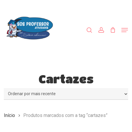
Skip
to
procurar
account
main
Close
content
Menu
Men
Cartazes
Início
Produtos marcados com a tag “cartazes”