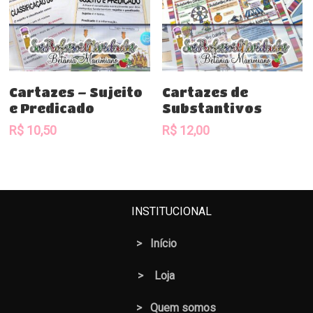
Comprar
Comprar
Cartazes – Sujeito
Cartazes de
e Predicado
Substantivos
R$
10,50
R$
12,00
INSTITUCIONAL
>
Início
>
Loja
> Quem somos