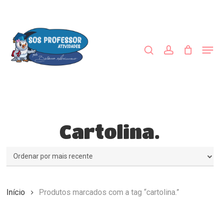
Skip
to
procurar
account
main
Close
content
Menu
Men
Cartolina.
Início
Produtos marcados com a tag “cartolina.”