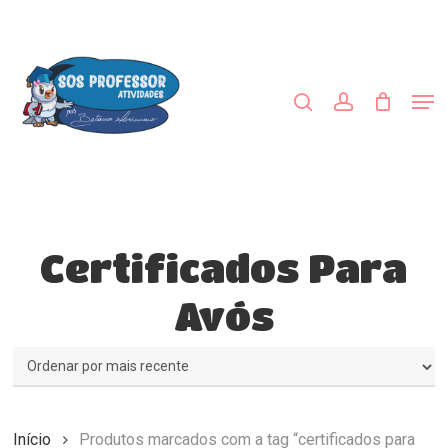
Skip
to
procurar
account
main
content
Men
Certificados Para
Avós
Início
Produtos marcados com a tag “certificados para