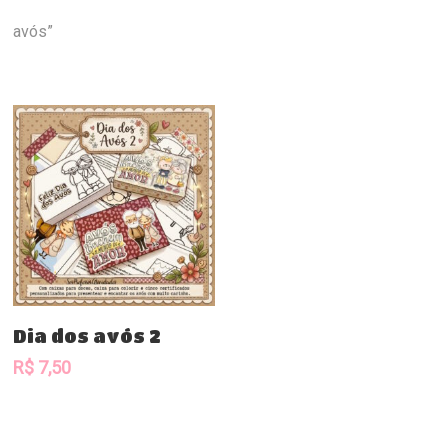
avós”
Comprar
Dia dos avós 2
R$
7,50