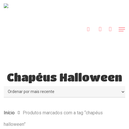
Skip
to
procurar
account
main
content
Men
Chapéus Halloween
Início
Produtos marcados com a tag “chapéus
halloween”