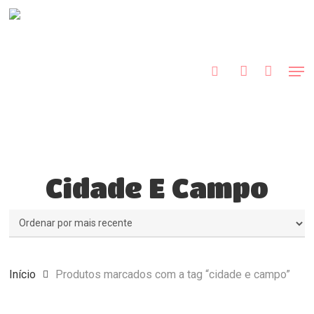
Skip
to
procurar
account
main
content
Men
Cidade E Campo
Início
Produtos marcados com a tag “cidade e campo”