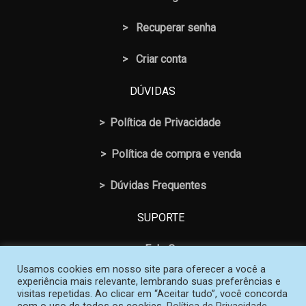
>
Recuperar senha
> Criar conta
DÚVIDAS
>
Política de Privacidade
>
Política de compra e venda
>
Dúvidas Frequentes
SUPORTE
>
Fale Conosco
Usamos cookies em nosso site para oferecer a você a
experiência mais relevante, lembrando suas preferências e
visitas repetidas. Ao clicar em “Aceitar tudo”, você concorda