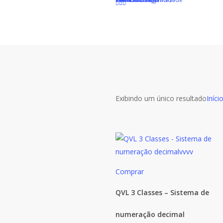
Skip
to
main
content
Exibindo um único resultado
Iníci
Comprar
QVL 3 Classes – Sistema de
numeração decimal