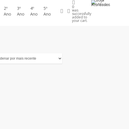
0
2º
3º
4º
5º
procurar
account
was
Ano
Ano
Ano
Ano
successfully
added to
your cart.