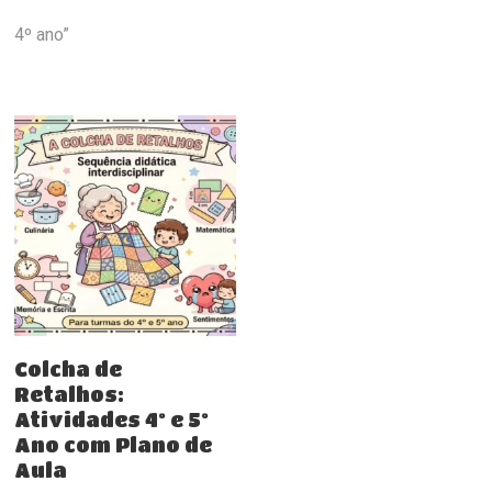
4º ano”
Comprar
Colcha de
Retalhos:
Atividades 4º e 5º
Ano com Plano de
Aula