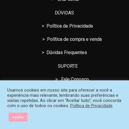
DÚVIDAS
>
Política de Privacidade
>
Política de compra e venda
>
Dúvidas Frequentes
SUPORTE
>
Fale Conosco
Usamos cookies em nosso site para oferecer a você a
experiência mais relevante, lembrando suas preferências e
visitas repetidas. Ao clicar em “Aceitar tudo”, você concorda
com o uso de todos os cookies.
Política de Privacidade
© 2026 Loja SOS Professor Atividades. Todos os Direitos
Aceitar
Reservados | Criado e mantido por