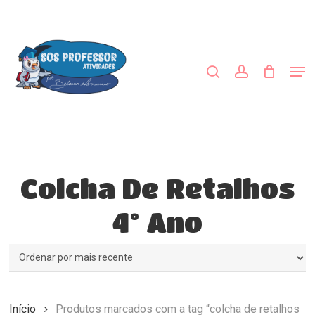
Skip
to
procurar
account
main
Close
content
Menu
Men
Colcha De Retalhos
4º Ano
Início
Produtos marcados com a tag “colcha de retalhos